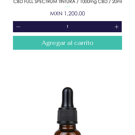
CBD FULL SPECTRUM TINTURA / 1000mg CBD / 20ml
Precio
MXN 1,200.00
Agregar al carrito