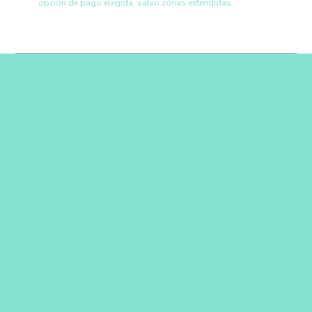
opción de pago elegida, salvo zonas extendidas.
SHOP
Blog
Artículos
Productos
Más Vendidos
Distribución
FOLLOW
Instagram
Facebook